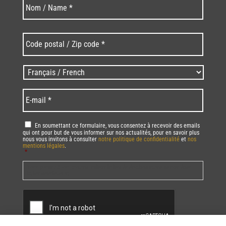
Nom
*
Code
postal
/
Zip
Langues
code
/
*
*
Language
*
E-
mail
*
RGPD
*
En soumettant ce formulaire, vous consentez à recevoir des emails
qui ont pour but de vous informer sur nos actualités, pour en savoir plus
nous vous invitons à consulter
notre politique de confidentialité
et
nos
mentions légales
.
*
Vous pourrez à tout moment utiliser le lien de désabonnement intégré dans
la/les newsletter(s).
CAPTCHA