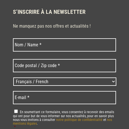
S’INSCRIRE À LA NEWSLETTER
Ne manquez pas nos offres et actualités !
Nom
Nom
*
Code
postal
/
Zip
Langues
code
/
*
*
Language
*
E-
mail
*
RGPD
*
En soumettant ce formulaire, vous consentez à recevoir des emails
qui ont pour but de vous informer sur nos actualités, pour en savoir plus
nous vous invitons à consulter
notre politique de confidentialité
et
nos
mentions légales
.
*