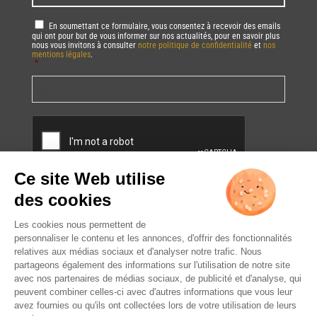
RGPD
*
En soumettant ce formulaire, vous consentez à recevoir des emails
qui ont pour but de vous informer sur nos actualités, pour en savoir plus
nous vous invitons à consulter
notre politique de confidentialité
et
nos
mentions légales
.
*
Vous pourrez à tout moment utiliser le lien de désabonnement intégré dans
la/les newsletter(s).
CAPTCHA
L’ABUS D’ALCOOL EST