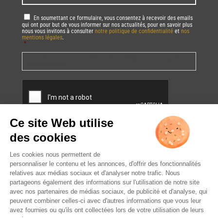
RGPD
*
En soumettant ce formulaire, vous consentez à recevoir des emails
qui ont pour but de vous informer sur nos actualités, pour en savoir plus
nous vous invitons à consulter
notre politique de confidentialité
et
nos
mentions légales
.
*
Vous pourrez à tout moment utiliser le lien de désabonnement intégré dans
la/les newsletter(s).
CAPTCHA
L’ABUS D’ALCOOL EST