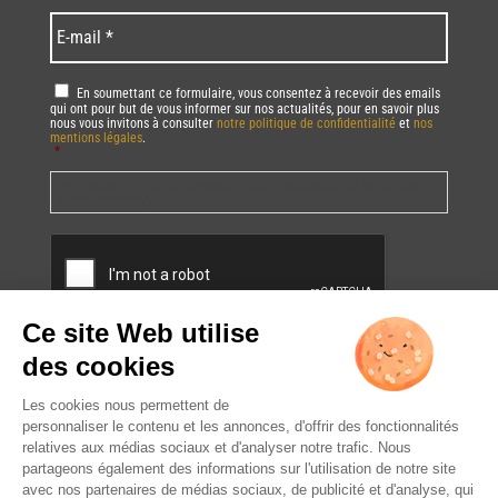
*
*
Language
*
E-
mail
*
RGPD
*
En soumettant ce formulaire, vous consentez à recevoir des emails
qui ont pour but de vous informer sur nos actualités, pour en savoir plus
nous vous invitons à consulter
notre politique de confidentialité
et
nos
mentions légales
.
*
Vous pourrez à tout moment utiliser le lien de désabonnement intégré dans
la/les newsletter(s).
CAPTCHA