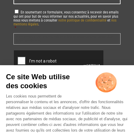
RGPD
*
En soumettant ce formulaire, vous consentez à recevoir des emails
qui ont pour but de vous informer sur nos actualités, pour en savoir plus
nous vous invitons à consulter
notre politique de confidentialité
et
nos
mentions légales
.
*
Vous pourrez à tout moment utiliser le lien de désabonnement intégré dans
la/les newsletter(s).
CAPTCHA