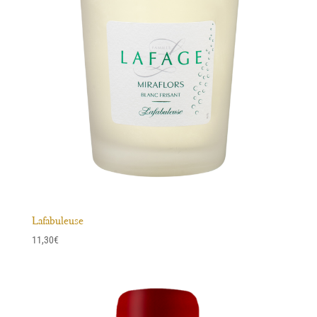
Lafabuleuse
11,30
€