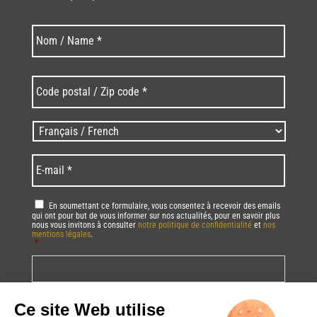
Last
Nom
*
Code
postal
/
Zip
Langues
code
/
*
*
Language
*
E-
mail
*
RGPD
*
En soumettant ce formulaire, vous consentez à recevoir des emails
qui ont pour but de vous informer sur nos actualités, pour en savoir plus
nous vous invitons à consulter
notre politique de confidentialité
et
nos
mentions légales
.
*
Vous pourrez à tout moment utiliser le lien de désabonnement intégré dans
la/les newsletter(s).
CAPTCHA