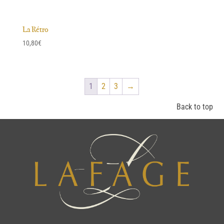
La Rétro
10,80
€
1
2
3
→
Back to top