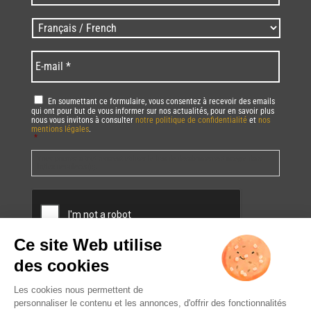
/
Zip
Langues
code
/
*
*
Language
*
E-
mail
*
RGPD
*
En soumettant ce formulaire, vous consentez à recevoir des emails
qui ont pour but de vous informer sur nos actualités, pour en savoir plus
nous vous invitons à consulter
notre politique de confidentialité
et
nos
mentions légales
.
*
Vous pourrez à tout moment utiliser le lien de désabonnement intégré dans
la/les newsletter(s).
CAPTCHA