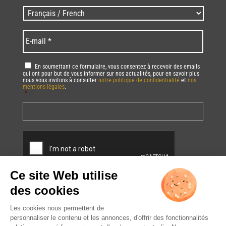
Zip
Langues
code
/
*
*
Language
*
E-
mail
*
RGPD
*
En soumettant ce formulaire, vous consentez à recevoir des emails
qui ont pour but de vous informer sur nos actualités, pour en savoir plus
nous vous invitons à consulter
notre politique de confidentialité
et
nos
mentions légales
.
*
Vous pourrez à tout moment utiliser le lien de désabonnement intégré dans
la/les newsletter(s).
CAPTCHA