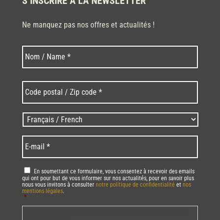
S’INSCRIRE À LA NEWSLETTER
Ne manquez pas nos offres et actualités !
Nom
Nom
*
Code
postal
/
Zip
Langues
code
/
*
*
Language
*
E-
mail
*
RGPD
*
En soumettant ce formulaire, vous consentez à recevoir des emails
qui ont pour but de vous informer sur nos actualités, pour en savoir plus
nous vous invitons à consulter
notre politique de confidentialité
et
nos
mentions légales
.
*
Vous pourrez à tout moment utiliser le lien de désabonnement intégré dans
la/les newsletter(s).