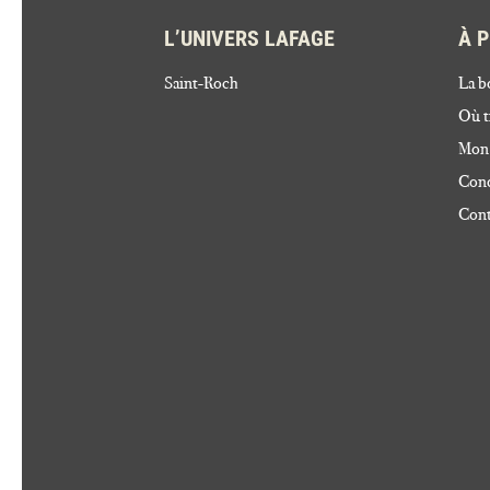
L’UNIVERS LAFAGE
À 
Saint-Roch
La b
Où t
Mon
Cond
Cont