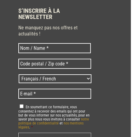
S’INSCRIRE À LA
NEWSLETTER
Ne manquez pas nos offres et
actualités !
Nom
Nom
*
Code
postal
/
Langues
Zip
/
code
Language
*
E-
*
*
mail
*
RGPD
*
En soumettant ce formulaire, vous
consentez à recevoir des emails qui ont pour
but de vous informer sur nos actualités, pour en
savoir plus nous vous invitons à consulter
notre
politique de confidentialité
et
nos mentions
légales
.
*
Vous pourrez à tout moment utiliser le lien de