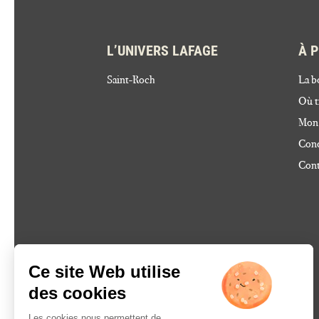
L’UNIVERS LAFAGE
À 
Saint-Roch
La b
Où t
Mon
Cond
Cont