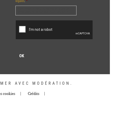
légales
.
*
Vous pourrez à tout moment utiliser le lien de
désabonnement intégré dans la/les newsletter(s).
CAPTCHA
MMER AVEC MODÉRATION.
es cookies
Crédits