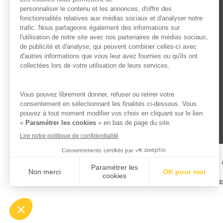
L’ABUS D’ALCOOL EST 
Famille Lafage
Menti