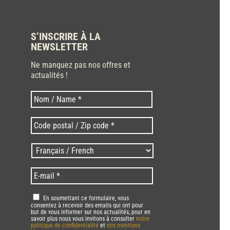
S’INSCRIRE À LA
NEWSLETTER
Ne manquez pas nos offres et
actualités !
Nom
Nom
*
Code
postal
/
Langues
Zip
/
code
Language
*
E-
*
*
mail
*
RGPD
*
En soumettant ce formulaire, vous
consentez à recevoir des emails qui ont pour
but de vous informer sur nos actualités, pour en
savoir plus nous vous invitons à consulter
notre
politique de confidentialité
et
nos mentions