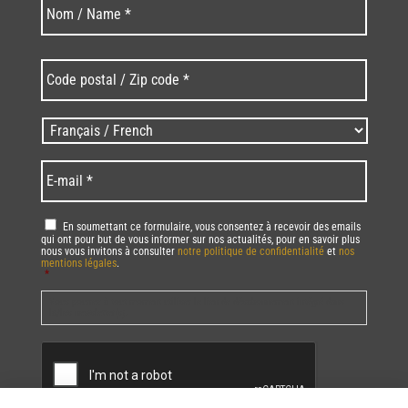
Nom
*
Code
postal
/
Zip
Langues
code
/
*
*
Language
*
E-
mail
*
RGPD
*
En soumettant ce formulaire, vous consentez à recevoir des emails
qui ont pour but de vous informer sur nos actualités, pour en savoir plus
nous vous invitons à consulter
notre politique de confidentialité
et
nos
mentions légales
.
*
Vous pourrez à tout moment utiliser le lien de désabonnement intégré dans
la/les newsletter(s).
CAPTCHA