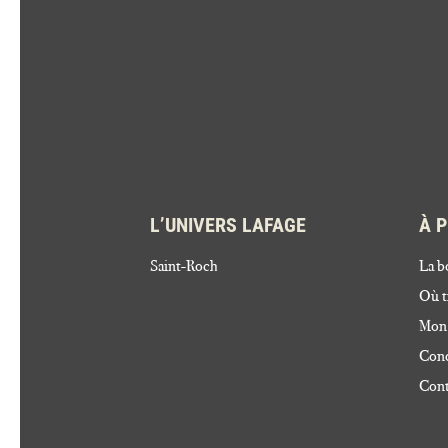
L’UNIVERS LAFAGE
À 
Saint-Roch
La b
Où t
Mon
Cond
Cont