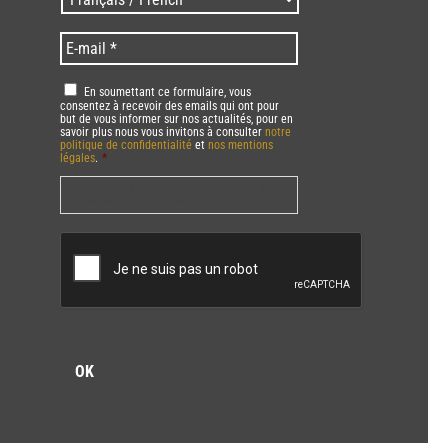
Zip
/
code
Language
*
E-
*
*
mail
*
RGPD
*
En soumettant ce formulaire, vous
consentez à recevoir des emails qui ont pour
but de vous informer sur nos actualités, pour en
savoir plus nous vous invitons à consulter
notre
politique de confidentialité
et
nos mentions
légales
.
*
Vous pourrez à tout moment utiliser le lien de
désabonnement intégré dans la/les newsletter(s).
CAPTCHA