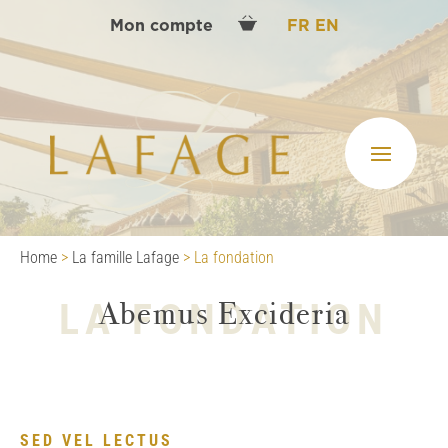
Mon compte
FR
EN
Home
>
La famille Lafage
>
La fondation
Abemus Excideria
LA FONDATION
SED VEL LECTUS