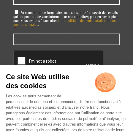
RGPD
*
En soumettant ce formulaire, vous consentez à recevoir des emails
qui ont pour but de vous informer sur nos actualités, pour en savoir plus
nous vous invitons à consulter
notre politique de confidentialité
et
nos
mentions légales
.
*
Vous pourrez à tout moment utiliser le lien de désabonnement intégré dans
la/les newsletter(s).
CAPTCHA