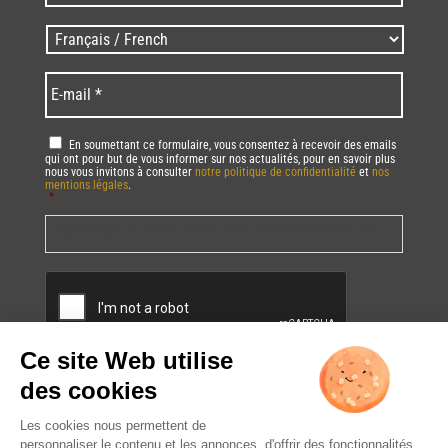
/
Zip
Langues
code
/
*
*
Language
*
E-
mail
*
RGPD
*
En soumettant ce formulaire, vous consentez à recevoir des emails
qui ont pour but de vous informer sur nos actualités, pour en savoir plus
nous vous invitons à consulter
notre politique de confidentialité
et
nos
mentions légales
.
*
Vous pourrez à tout moment utiliser le lien de désabonnement intégré dans
la/les newsletter(s).
CAPTCHA