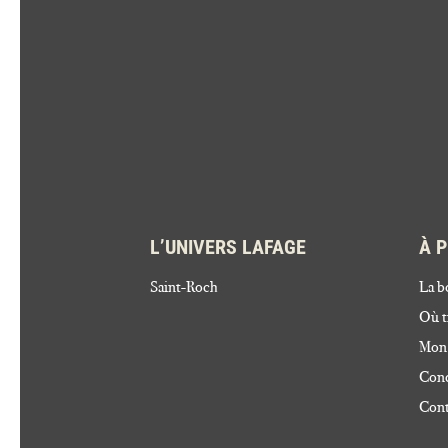
L’UNIVERS LAFAGE
À 
Saint-Roch
La b
Où t
Mon
Cond
Cont