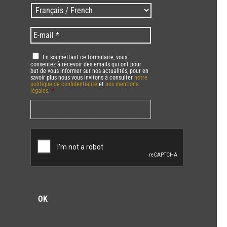
/
Langues
Zip
/
code
Language
*
E-
*
*
mail
*
RGPD
*
En soumettant ce formulaire, vous
consentez à recevoir des emails qui ont pour
but de vous informer sur nos actualités, pour en
savoir plus nous vous invitons à consulter
notre
politique de confidentialité
et
nos mentions
légales
.
*
Vous pourrez à tout moment utiliser le lien de
désabonnement intégré dans la/les newsletter(s).
CAPTCHA