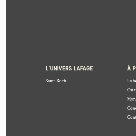
L’UNIVERS LAFAGE
À 
Saint-Roch
La b
Où t
Mon
Cond
Cont