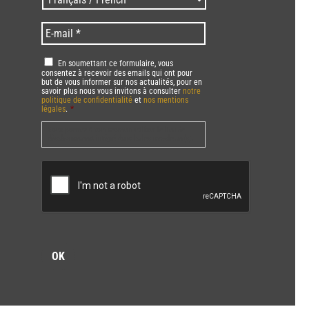
Zip
/
code
Language
*
E-
*
*
mail
*
RGPD
*
En soumettant ce formulaire, vous
consentez à recevoir des emails qui ont pour
but de vous informer sur nos actualités, pour en
savoir plus nous vous invitons à consulter
notre
politique de confidentialité
et
nos mentions
légales
.
*
Vous pourrez à tout moment utiliser le lien de
désabonnement intégré dans la/les newsletter(s).
CAPTCHA