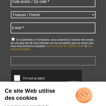
postal
/
Zip
Langues
code
/
*
*
Language
*
E-
mail
*
RGPD
*
En soumettant ce formulaire, vous consentez à recevoir des emails
qui ont pour but de vous informer sur nos actualités, pour en savoir plus
nous vous invitons à consulter
notre politique de confidentialité
et
nos
mentions légales
.
*
Vous pourrez à tout moment utiliser le lien de désabonnement intégré dans
la/les newsletter(s).
CAPTCHA