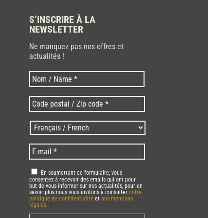
S’INSCRIRE À LA
NEWSLETTER
Ne manquez pas nos offres et
actualités !
Nom
Nom
*
Code
postal
/
Langues
Zip
/
code
Language
*
E-
*
*
mail
*
RGPD
*
En soumettant ce formulaire, vous
consentez à recevoir des emails qui ont pour
but de vous informer sur nos actualités, pour en
savoir plus nous vous invitons à consulter
notre
politique de confidentialité
et
nos mentions
légales
.
*