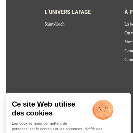
L’UNIVERS LAFAGE
À 
Saint-Roch
La b
Où t
Mon
Cond
Cont