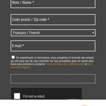
Code
postal
/
Zip
Langues
code
/
*
*
Language
*
E-
mail
*
RGPD
*
En soumettant ce formulaire, vous consentez à recevoir des emails
qui ont pour but de vous informer sur nos actualités, pour en savoir plus
nous vous invitons à consulter
notre politique de confidentialité
et
nos
mentions légales
.
*
Vous pourrez à tout moment utiliser le lien de désabonnement intégré dans
la/les newsletter(s).
CAPTCHA