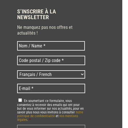
S’INSCRIRE À LA
NEWSLETTER
Ne manquez pas nos offres et
actualités !
Nom
Nom
*
Code
postal
/
Langues
Zip
/
code
Language
*
E-
*
*
mail
*
RGPD
*
En soumettant ce formulaire, vous
consentez à recevoir des emails qui ont pour
but de vous informer sur nos actualités, pour en
savoir plus nous vous invitons à consulter
notre
politique de confidentialité
et
nos mentions
légales
.
*