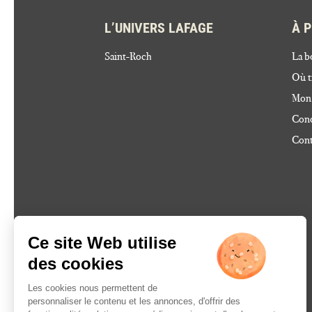
L’UNIVERS LAFAGE
À 
Saint-Roch
La b
Où t
Mon
Cond
Cont