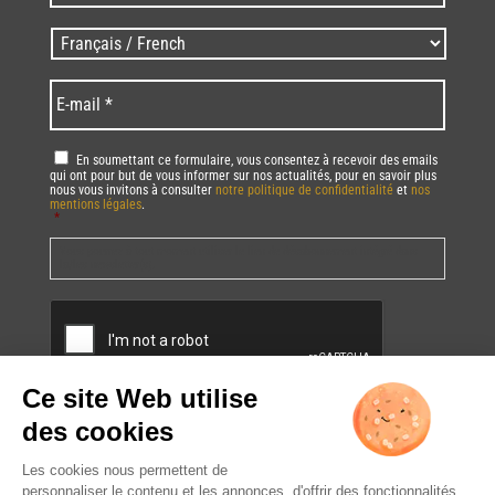
/
Zip
Langues
code
/
*
*
Language
*
E-
mail
*
RGPD
*
En soumettant ce formulaire, vous consentez à recevoir des emails
qui ont pour but de vous informer sur nos actualités, pour en savoir plus
nous vous invitons à consulter
notre politique de confidentialité
et
nos
mentions légales
.
*
Vous pourrez à tout moment utiliser le lien de désabonnement intégré dans
la/les newsletter(s).
CAPTCHA