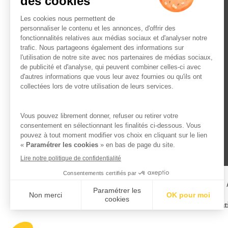
L’ABUS D’ALCOOL EST 
Famille Lafage
Menti