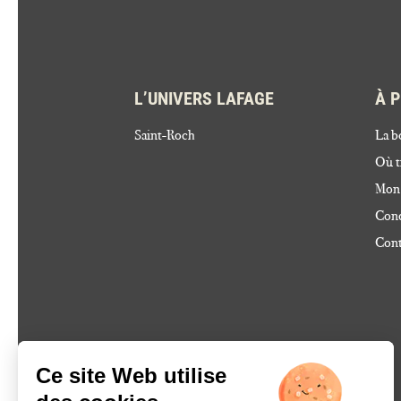
L’UNIVERS LAFAGE
À 
Saint-Roch
La b
Où t
Mon
Cond
Cont