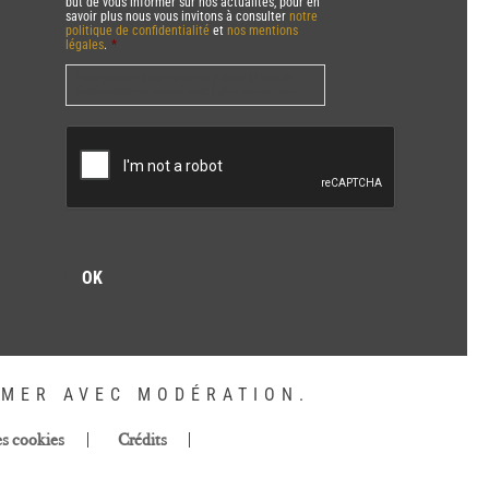
but de vous informer sur nos actualités, pour en
savoir plus nous vous invitons à consulter
notre
politique de confidentialité
et
nos mentions
légales
.
*
Vous pourrez à tout moment utiliser le lien de
désabonnement intégré dans la/les newsletter(s).
CAPTCHA
MMER AVEC MODÉRATION.
es cookies
Crédits