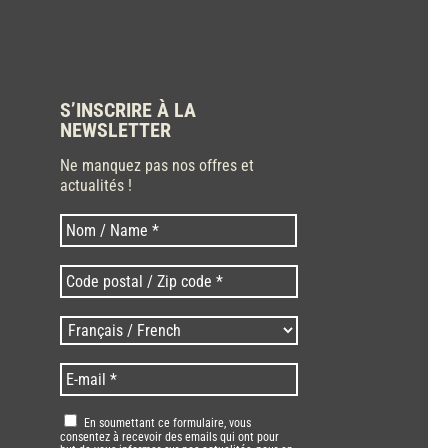
S’INSCRIRE À LA
NEWSLETTER
Ne manquez pas nos offres et
actualités !
Nom
Nom
*
Code
postal
/
Langues
Zip
/
code
Language
*
E-
*
*
mail
*
RGPD
*
En soumettant ce formulaire, vous
consentez à recevoir des emails qui ont pour