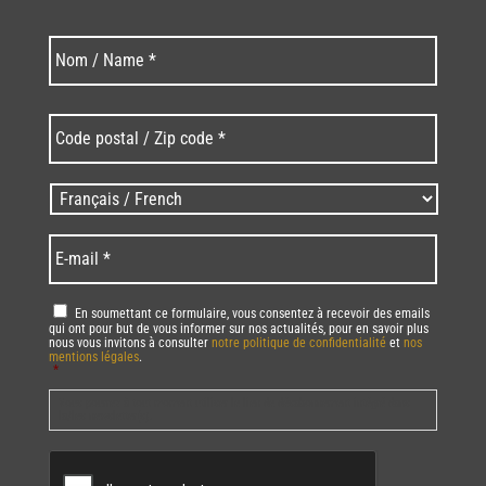
Nom
Nom
*
Code
postal
/
Zip
Langues
code
/
*
*
Language
*
E-
mail
*
RGPD
*
En soumettant ce formulaire, vous consentez à recevoir des emails
qui ont pour but de vous informer sur nos actualités, pour en savoir plus
nous vous invitons à consulter
notre politique de confidentialité
et
nos
mentions légales
.
*
Vous pourrez à tout moment utiliser le lien de désabonnement intégré dans
la/les newsletter(s).
CAPTCHA