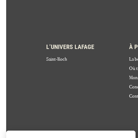
L’UNIVERS LAFAGE
À 
Saint-Roch
La b
Où t
Mon
Cond
Cont