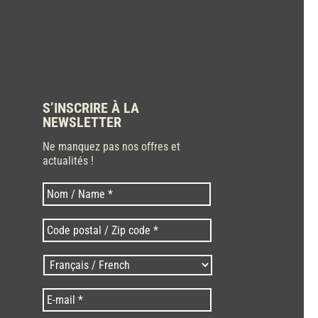
S’INSCRIRE À LA
NEWSLETTER
Ne manquez pas nos offres et
actualités !
Nom
Nom
*
Code
postal
/
Langues
Zip
/
code
Language
*
E-
*
*
mail
*