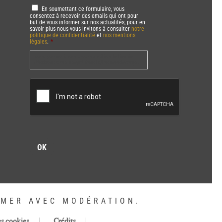
RGPD
*
En soumettant ce formulaire, vous
consentez à recevoir des emails qui ont pour
but de vous informer sur nos actualités, pour en
savoir plus nous vous invitons à consulter
notre
politique de confidentialité
et
nos mentions
légales
.
*
Vous pourrez à tout moment utiliser le lien de
désabonnement intégré dans la/les newsletter(s).
CAPTCHA
MMER AVEC MODÉRATION.
es cookies
Crédits