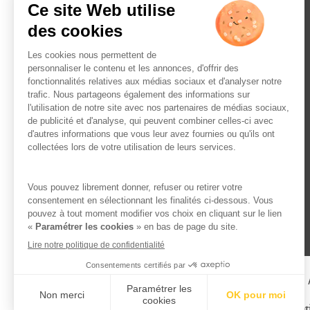
L’ABUS D’ALCOOL EST 
Famille Lafage
Menti