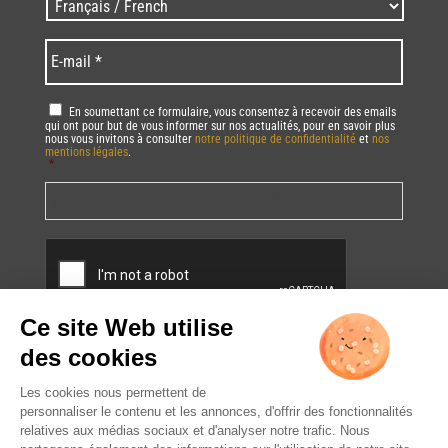
Langues
code
/
*
*
Language
*
E-
mail
*
RGPD
*
En soumettant ce formulaire, vous consentez à recevoir des emails
qui ont pour but de vous informer sur nos actualités, pour en savoir plus
nous vous invitons à consulter
notre politique de confidentialité
et
nos
mentions légales
.
*
Vous pourrez à tout moment utiliser le lien de désabonnement intégré dans
la/les newsletter(s).
CAPTCHA