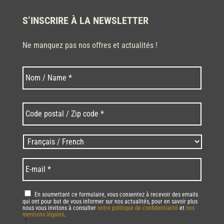
S’INSCRIRE À LA NEWSLETTER
Ne manquez pas nos offres et actualités !
Nom
Nom
*
Code
postal
/
Zip
Langues
code
/
*
*
Language
*
E-
mail
*
RGPD
*
En soumettant ce formulaire, vous consentez à recevoir des emails
qui ont pour but de vous informer sur nos actualités, pour en savoir plus
nous vous invitons à consulter
notre politique de confidentialité
et
nos
mentions légales
.
*