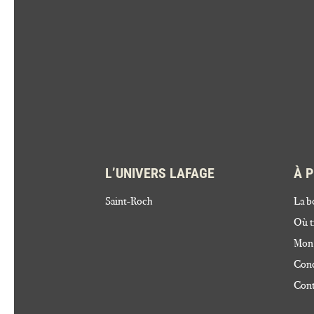
L’UNIVERS LAFAGE
À 
Saint-Roch
La b
Où t
Mon
Cond
Cont