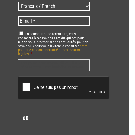
/
Langues
Zip
/
code
Language
*
E-
*
*
mail
*
RGPD
*
En soumettant ce formulaire, vous
consentez à recevoir des emails qui ont pour
but de vous informer sur nos actualités, pour en
savoir plus nous vous invitons à consulter
notre
politique de confidentialité
et
nos mentions
légales
.
*
Vous pourrez à tout moment utiliser le lien de
désabonnement intégré dans la/les newsletter(s).
CAPTCHA