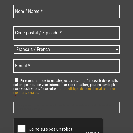
Nom
Nom
*
Code
postal
/
Zip
Langues
code
/
*
*
Language
*
E-
mail
*
RGPD
*
En soumettant ce formulaire, vous consentez à recevoir des emails
qui ont pour but de vous informer sur nos actualités, pour en savoir plus
nous vous invitons à consulter
notre politique de confidentialité
et
nos
mentions légales
.
*
Vous pourrez à tout moment utiliser le lien de désabonnement intégré dans
la/les newsletter(s).
CAPTCHA