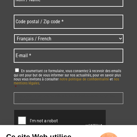
Code
postal
/
Zip
Langues
code
/
*
*
Language
*
E-
mail
*
RGPD
*
En soumettant ce formulaire, vous consentez à recevoir des emails
qui ont pour but de vous informer sur nos actualités, pour en savoir plus
nous vous invitons à consulter
notre politique de confidentialité
et
nos
mentions légales
.
*
Vous pourrez à tout moment utiliser le lien de désabonnement intégré dans
la/les newsletter(s).
CAPTCHA