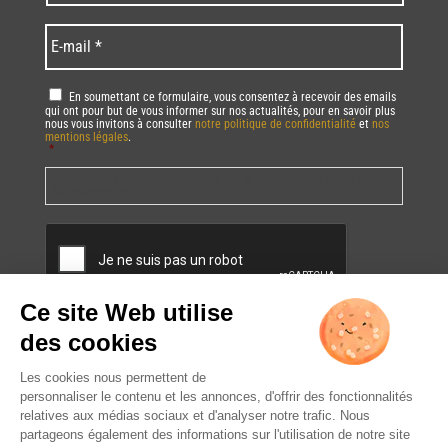
code
/
*
*
Language
*
E-
mail
*
RGPD
*
En soumettant ce formulaire, vous consentez à recevoir des emails
qui ont pour but de vous informer sur nos actualités, pour en savoir plus
nous vous invitons à consulter
notre politique de confidentialité
et
nos
mentions légales
.
*
Vous pourrez à tout moment utiliser le lien de désabonnement intégré dans
la/les newsletter(s).
CAPTCHA