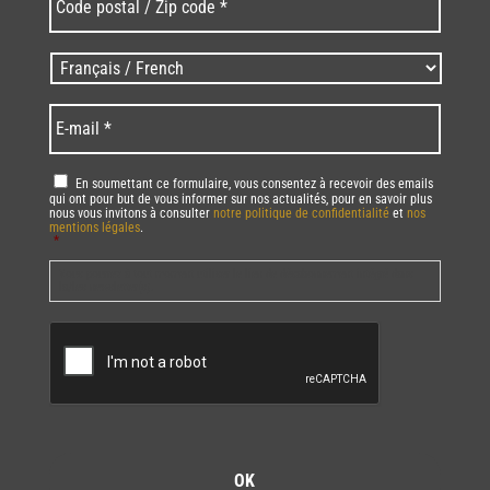
postal
/
Zip
Langues
code
/
*
*
Language
*
E-
mail
*
RGPD
*
En soumettant ce formulaire, vous consentez à recevoir des emails
qui ont pour but de vous informer sur nos actualités, pour en savoir plus
nous vous invitons à consulter
notre politique de confidentialité
et
nos
mentions légales
.
*
Vous pourrez à tout moment utiliser le lien de désabonnement intégré dans
la/les newsletter(s).
CAPTCHA