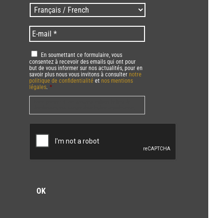
/
Langues
Zip
/
code
Language
*
E-
*
*
mail
*
RGPD
*
En soumettant ce formulaire, vous
consentez à recevoir des emails qui ont pour
but de vous informer sur nos actualités, pour en
savoir plus nous vous invitons à consulter
notre
politique de confidentialité
et
nos mentions
légales
.
*
Vous pourrez à tout moment utiliser le lien de
désabonnement intégré dans la/les newsletter(s).
CAPTCHA