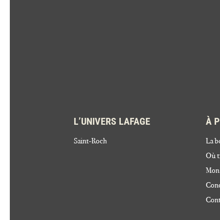
L’UNIVERS LAFAGE
À 
Saint-Roch
La b
Où t
Mon
Cond
Cont