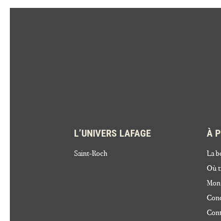
L’UNIVERS LAFAGE
À 
Saint-Roch
La b
Où t
Mon
Cond
Cont