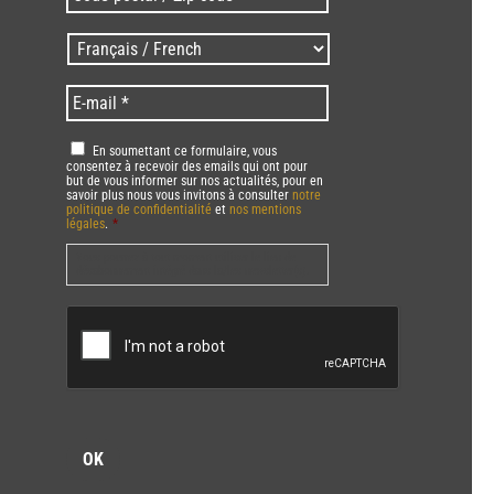
postal
/
Langues
Zip
/
code
Language
*
E-
*
*
mail
*
RGPD
*
En soumettant ce formulaire, vous
consentez à recevoir des emails qui ont pour
but de vous informer sur nos actualités, pour en
savoir plus nous vous invitons à consulter
notre
politique de confidentialité
et
nos mentions
légales
.
*
Vous pourrez à tout moment utiliser le lien de
désabonnement intégré dans la/les newsletter(s).
CAPTCHA