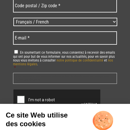
Code
postal
/
Zip
Langues
code
/
*
*
Language
*
E-
mail
*
RGPD
*
En soumettant ce formulaire, vous consentez à recevoir des emails
qui ont pour but de vous informer sur nos actualités, pour en savoir plus
nous vous invitons à consulter
notre politique de confidentialité
et
nos
mentions légales
.
*
Vous pourrez à tout moment utiliser le lien de désabonnement intégré dans
la/les newsletter(s).
CAPTCHA