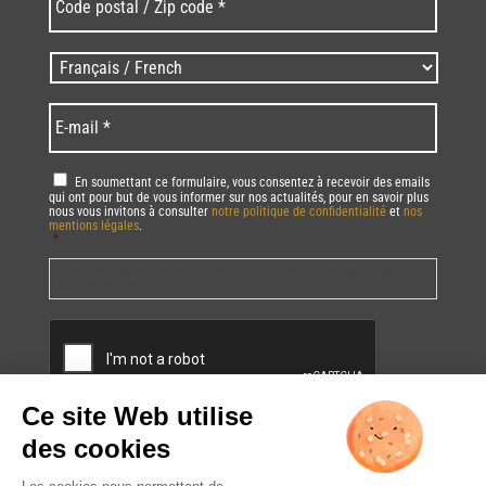
postal
/
Zip
Langues
code
/
*
*
Language
*
E-
mail
*
RGPD
*
En soumettant ce formulaire, vous consentez à recevoir des emails
qui ont pour but de vous informer sur nos actualités, pour en savoir plus
nous vous invitons à consulter
notre politique de confidentialité
et
nos
mentions légales
.
*
Vous pourrez à tout moment utiliser le lien de désabonnement intégré dans
la/les newsletter(s).
CAPTCHA