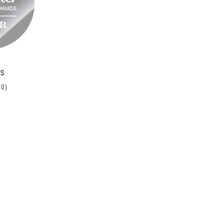
ts
20)