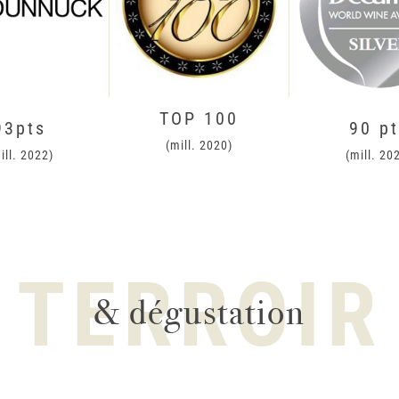
TOP 100
93pts
90 p
(mill. 2020)
ill. 2022)
(mill. 20
TERROIR
& dégustation