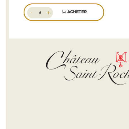
quantité
ACHETER
de
Chimères