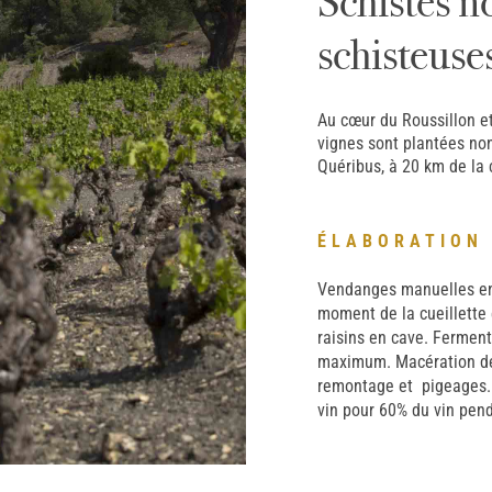
Schistes n
schisteuse
Au cœur du Roussillon et
vignes sont plantées non
Quéribus, à 20 km de la
ÉLABORATION
Vendanges manuelles en c
moment de la cueillette 
raisins en cave. Ferment
maximum. Macération de 
remontage et pigeages. 
vin pour 60% du vin pen