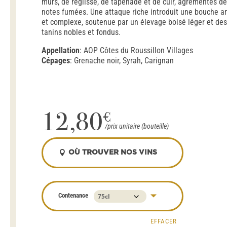
mûrs, de réglisse, de tapenade et de cuir, agrémentés de
notes fumées. Une attaque riche introduit une bouche a
et complexe, soutenue par un élevage boisé léger et des
tanins nobles et fondus.
Appellation
: AOP Côtes du Roussillon Villages
Cépages
: Grenache noir, Syrah, Carignan
12,80
€
OÙ TROUVER NOS VINS
Contenance
EFFACER