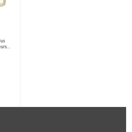
lus
urs...