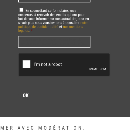
mail
*
RGPD
*
En soumettant ce formulaire, vous
consentez à recevoir des emails qui ont pour
but de vous informer sur nos actualités, pour en
savoir plus nous vous invitons à consulter
notre
politique de confidentialité
et
nos mentions
légales
.
*
Vous pourrez à tout moment utiliser le lien de
désabonnement intégré dans la/les newsletter(s).
CAPTCHA
MMER AVEC MODÉRATION.