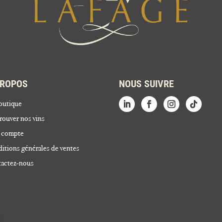
PROPOS
NOUS SUIVRE
outique
rouver nos vins
 compte
itions générales de ventes
actez-nous