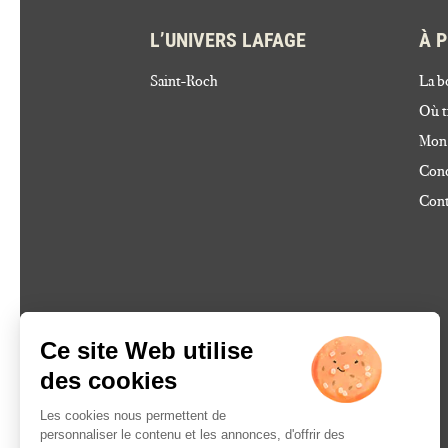
L’UNIVERS LAFAGE
À 
Saint-Roch
La b
Où t
Mon
Cond
Cont