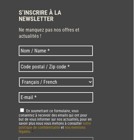
S’INSCRIRE À LA
NEWSLETTER
Ne manquez pas nos offres et
actualités !
Nom
Nom
*
Code
postal
/
Langues
Zip
/
code
Language
*
E-
*
*
mail
*
RGPD
*
En soumettant ce formulaire, vous
consentez à recevoir des emails qui ont pour
but de vous informer sur nos actualités, pour en
savoir plus nous vous invitons à consulter
notre
politique de confidentialité
et
nos mentions
légales
.
*