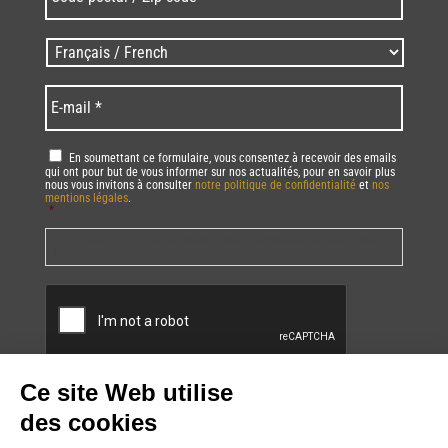
postal
/
Zip
Langues
code
/
*
*
Language
*
E-
mail
*
RGPD
*
En soumettant ce formulaire, vous consentez à recevoir des emails
qui ont pour but de vous informer sur nos actualités, pour en savoir plus
nous vous invitons à consulter
notre politique de confidentialité
et
nos
mentions légales
.
*
Vous pourrez à tout moment utiliser le lien de désabonnement intégré dans
la/les newsletter(s).
CAPTCHA