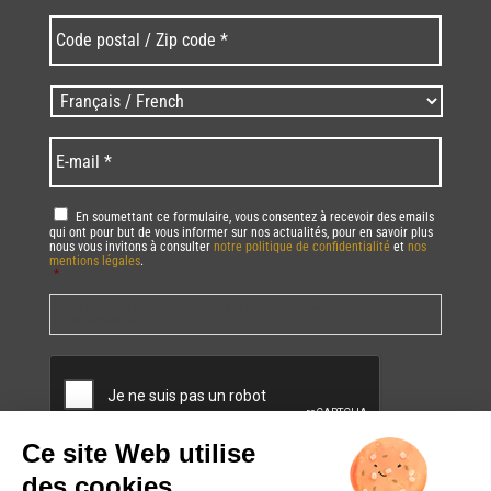
Code
postal
/
Zip
Langues
code
/
*
*
Language
*
E-
mail
*
RGPD
*
En soumettant ce formulaire, vous consentez à recevoir des emails
qui ont pour but de vous informer sur nos actualités, pour en savoir plus
nous vous invitons à consulter
notre politique de confidentialité
et
nos
mentions légales
.
*
Vous pourrez à tout moment utiliser le lien de désabonnement intégré dans
la/les newsletter(s).
CAPTCHA