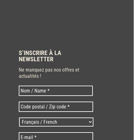
S’INSCRIRE À LA
NEWSLETTER
Ne manquez pas nos offres et
actualités !
Nom
Nom
*
Code
postal
/
Langues
Zip
/
code
Language
*
E-
*
*