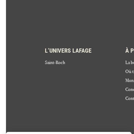
L’UNIVERS LAFAGE
À 
Saint-Roch
La b
Où t
Mon
Cond
Cont