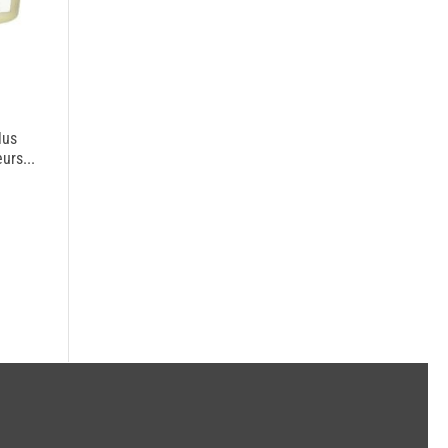
lus
urs...