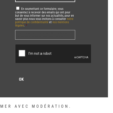
mail
*
RGPD
*
En soumettant ce formulaire, vous
consentez à recevoir des emails qui ont pour
but de vous informer sur nos actualités, pour en
savoir plus nous vous invitons à consulter
notre
politique de confidentialité
et
nos mentions
légales
.
*
Vous pourrez à tout moment utiliser le lien de
désabonnement intégré dans la/les newsletter(s).
CAPTCHA
MMER AVEC MODÉRATION.