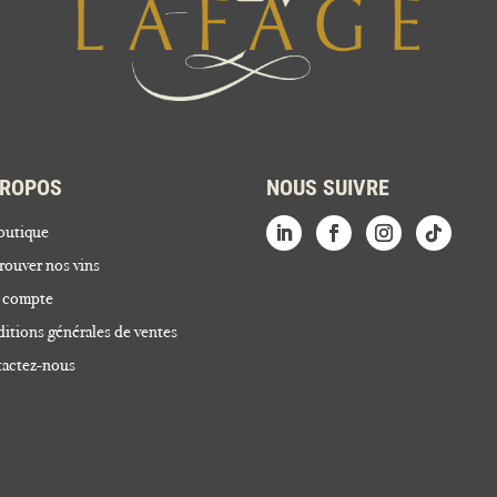
PROPOS
NOUS SUIVRE
outique
rouver nos vins
 compte
itions générales de ventes
actez-nous