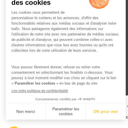
L’ABUS D’ALCOOL EST 
Famille Lafage
Menti