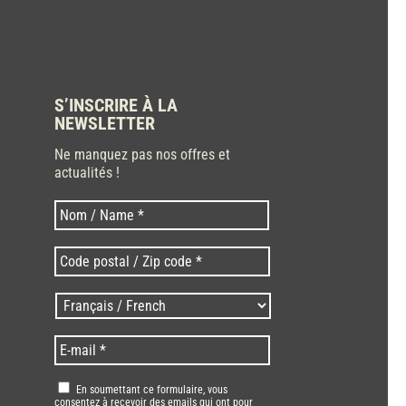
S’INSCRIRE À LA
NEWSLETTER
Ne manquez pas nos offres et
actualités !
Nom
Nom
*
Code
postal
/
Langues
Zip
/
code
Language
*
E-
*
*
mail
*
RGPD
*
En soumettant ce formulaire, vous
consentez à recevoir des emails qui ont pour