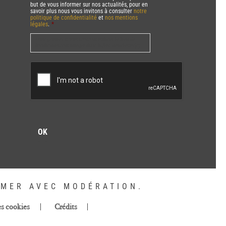
but de vous informer sur nos actualités, pour en
savoir plus nous vous invitons à consulter
notre
politique de confidentialité
et
nos mentions
légales
.
*
Vous pourrez à tout moment utiliser le lien de
désabonnement intégré dans la/les newsletter(s).
CAPTCHA
MMER AVEC MODÉRATION.
es cookies
Crédits