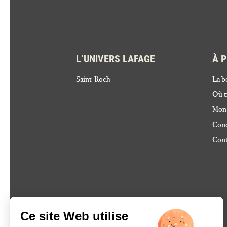
L’UNIVERS LAFAGE
À 
Saint-Roch
La b
Où t
Mon
Cond
Cont