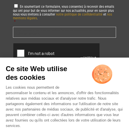
RGPD
*
En soumettant ce formulaire, vous consentez à recevoir des emails
qui ont pour but de vous informer sur nos actualités, pour en savoir plus
nous vous invitons à consulter
notre politique de confidentialité
et
nos
mentions légales
.
*
Vous pourrez à tout moment utiliser le lien de désabonnement intégré dans
la/les newsletter(s).
CAPTCHA
L’ABUS D’ALCOOL EST