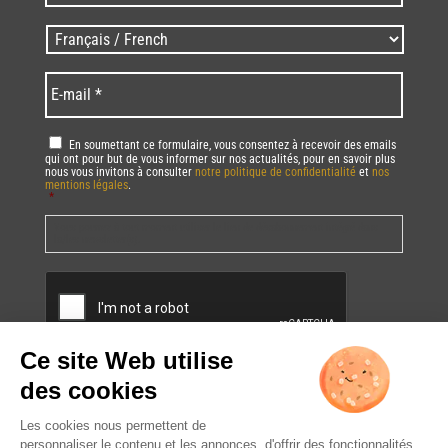
/
Zip
Langues
code
/
*
*
Language
*
E-
mail
*
RGPD
*
En soumettant ce formulaire, vous consentez à recevoir des emails
qui ont pour but de vous informer sur nos actualités, pour en savoir plus
nous vous invitons à consulter
notre politique de confidentialité
et
nos
mentions légales
.
*
Vous pourrez à tout moment utiliser le lien de désabonnement intégré dans
la/les newsletter(s).
CAPTCHA