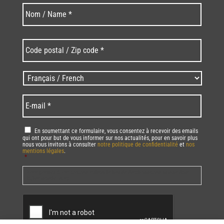
Nom
Nom
*
Code
postal
/
Zip
Langues
code
/
*
*
Language
*
E-
mail
*
RGPD
*
En soumettant ce formulaire, vous consentez à recevoir des emails
qui ont pour but de vous informer sur nos actualités, pour en savoir plus
nous vous invitons à consulter
notre politique de confidentialité
et
nos
mentions légales
.
*
Vous pourrez à tout moment utiliser le lien de désabonnement intégré dans
la/les newsletter(s).
CAPTCHA