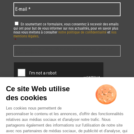
*
*
Language
*
E-
mail
*
RGPD
*
En soumettant ce formulaire, vous consentez à recevoir des emails
qui ont pour but de vous informer sur nos actualités, pour en savoir plus
nous vous invitons à consulter
notre politique de confidentialité
et
nos
mentions légales
.
*
Vous pourrez à tout moment utiliser le lien de désabonnement intégré dans
la/les newsletter(s).
CAPTCHA