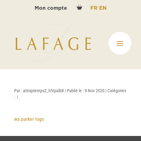
Mon compte
FR
EN
Par :
attraptemps2_h5rpalb8
|
Publié le : 9 Nov 2020
|
Catégories
:
|
wa parker logo