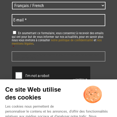
Zip
Langues
code
/
*
*
Language
*
E-
mail
*
RGPD
*
En soumettant ce formulaire, vous consentez à recevoir des emails
qui ont pour but de vous informer sur nos actualités, pour en savoir plus
nous vous invitons à consulter
notre politique de confidentialité
et
nos
mentions légales
.
*
Vous pourrez à tout moment utiliser le lien de désabonnement intégré dans
la/les newsletter(s).
CAPTCHA