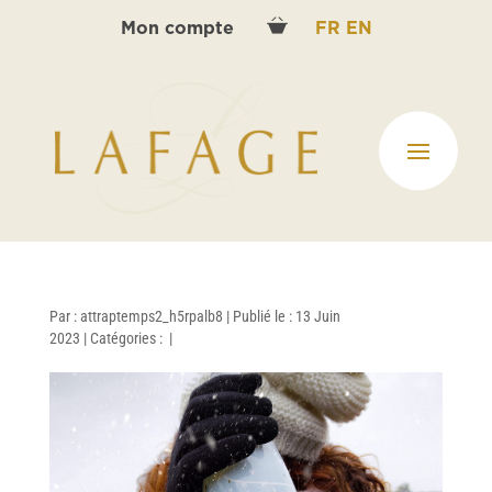
Mon compte
FR
EN
Par :
attraptemps2_h5rpalb8
|
Publié le : 13 Juin
2023
|
Catégories :
|