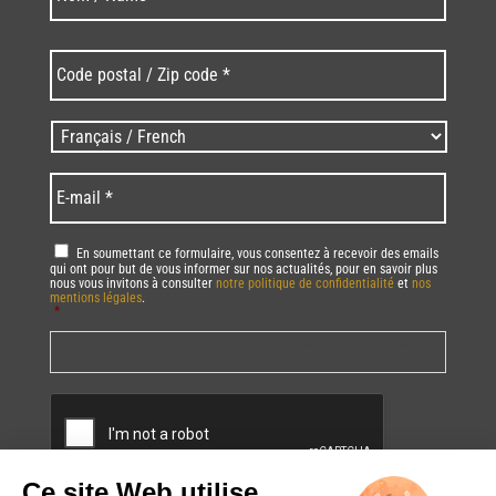
Code
postal
/
Zip
Langues
code
/
*
*
Language
*
E-
mail
*
RGPD
*
En soumettant ce formulaire, vous consentez à recevoir des emails
qui ont pour but de vous informer sur nos actualités, pour en savoir plus
nous vous invitons à consulter
notre politique de confidentialité
et
nos
mentions légales
.
*
Vous pourrez à tout moment utiliser le lien de désabonnement intégré dans
la/les newsletter(s).
CAPTCHA